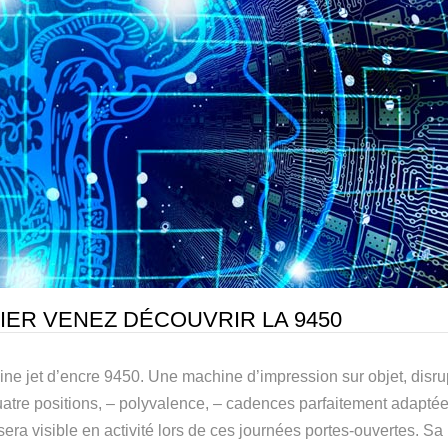
-982
MD-9964
-360
MD-9052
RIER VENEZ DÉCOUVRIR LA 9450
hine jet d’encre 9450. Une machine d’impression sur objet, disru
atre positions, – polyvalence, – cadences parfaitement adaptée a
sera visible en activité lors de ces journées portes-ouvertes. 