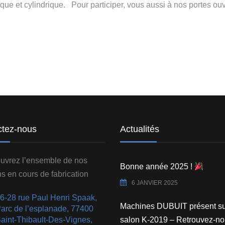
ique et cylindrique. Pour participer, vous aussi à nos portes ou
ctez-nous
Actualités
uvrez l’ensemble de nos
Bonne année 2025 !
ns en cours de fabrication
6 JANVIER 2025
6-28 rue Paul Henri Spaak,
Machines DUBUIT présent su
arc de l’esplanade, 77400
aint-Thibault-Des-Vignes,
salon K-2019 – Retrouvez-no