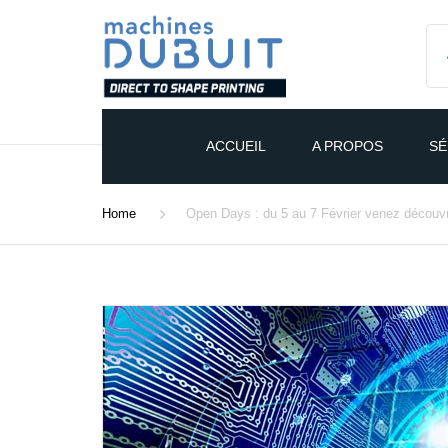
ACCUEIL
A PROPOS
SÉ
HISTOIRE
TA
Home
Open Days : du 5 au 7 Février venez découvr
ORGANISATION
MD
BUREAU D’ÉTUDES
MD
MD
MD