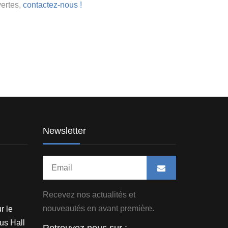
vertes,
contactez-nous !
Newsletter
Recevez nos actualités et
nouveautés en avant première.
r le
us Hall