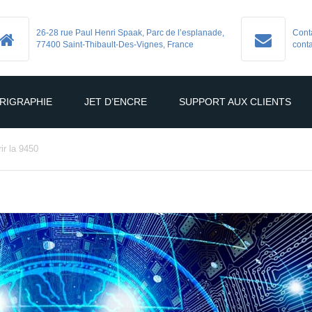
26-28 rue Paul Henri Spaak, Parc de l’esplanade,
Cont
77400 Saint-Thibault-Des-Vignes, France
cont
RIGRAPHIE
JET D’ENCRE
SUPPORT AUX CLIENTS
BLE PRODUITS
TABLE PRODUITS
ir la 9450
-329-3
MD-9250
-329-6
MD-9450
-972
MD-9360-S
-9964
MD-9360-C