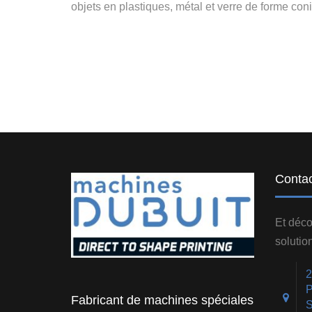
objets en plastiques, métal et verre de forme con
Conta
Et déco
solutio
2
P
Fabricant de machines spéciales
S